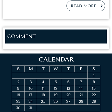
REA
READ MORE
MO
COMMENT
CALENDAR
S
M
T
W
T
F
S
1
2
3
4
5
6
7
8
9
10
11
12
13
14
15
16
17
18
19
20
21
22
23
24
25
26
27
28
29
30
31