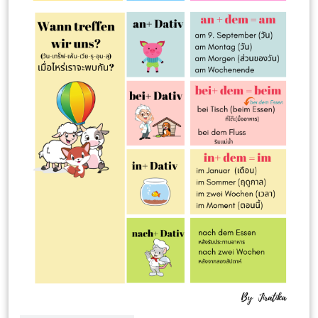
เรา
จะ
พบ
กัน?