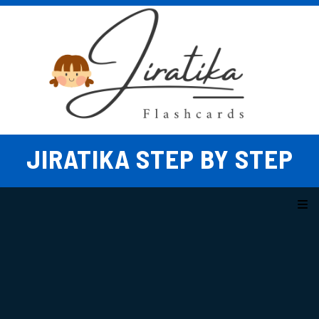
Skip
to
content
JIRATIKA STEP BY STEP