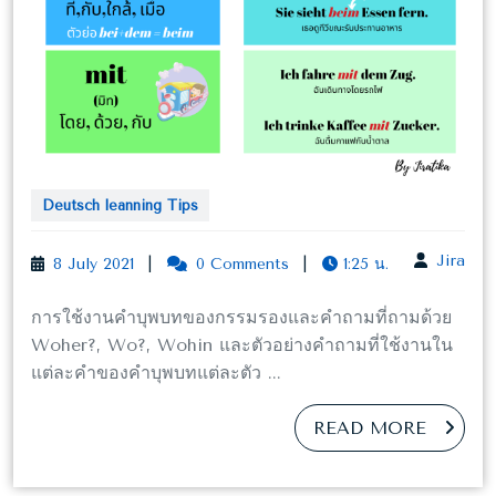
Deutsch leanning Tips
8
Jira
Jira
8 July 2021
|
0 Comments
|
1:25 น.
July
2021
การใช้งานคำบุพบทของกรรมรองและคำถามที่ถามด้วย
Woher?, Wo?, Wohin และตัวอย่างคำถามที่ใช้งานใน
แต่ละคำของคำบุพบทแต่ละตัว ...
REA
READ MORE
MO