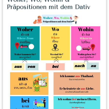
Woher
Präpositionen mit dem Dativ
Wo,
Wohin
&
Präpos
mit
dem
Dativ