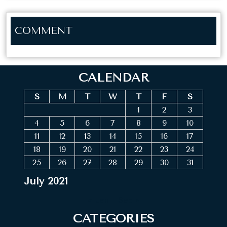
COMMENT
CALENDAR
S
M
T
W
T
F
S
1
2
3
4
5
6
7
8
9
10
11
12
13
14
15
16
17
18
19
20
21
22
23
24
25
26
27
28
29
30
31
July 2021
« Jan
Sep »
CATEGORIES