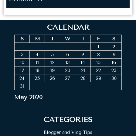
CALENDAR
S
M
T
W
T
F
S
1
2
3
4
5
6
7
8
9
10
11
12
13
14
15
16
17
18
19
20
21
22
23
24
25
26
27
28
29
30
31
May 2020
« Apr
Jan »
CATEGORIES
Blogger and Vlog Tips