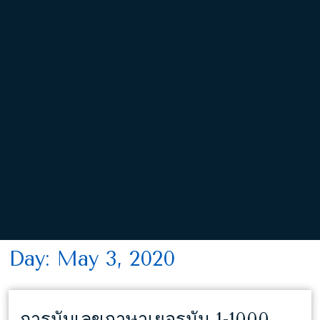
Day:
May 3, 2020
การนับเลขภาษาเยอรมัน 1-1000