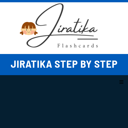
Skip
to
content
JIRATIKA STEP BY STEP