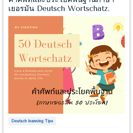
คำ
เยอรมัน Deutsch Wortschatz.
ศัพท์
และ
ประโย
พื้น
ฐาน
ภาษา
เยอรมั
Deuts
Wortsc
Deutsch leanning Tips