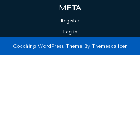
META
Register
Log in
Coaching WordPress Theme
By Themescaliber