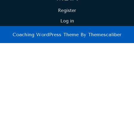
Register
Log in
Coaching WordPress Theme
By Themescaliber